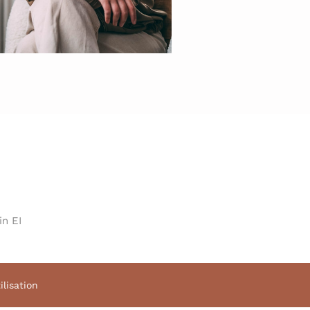
in EI
ilisation